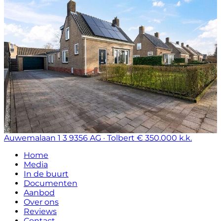
Auwemalaan 1 3
9356 AG · Tolbert
€ 350.000 k.k.
Home
Media
In de buurt
Documenten
Aanbod
Over ons
Reviews
Contact