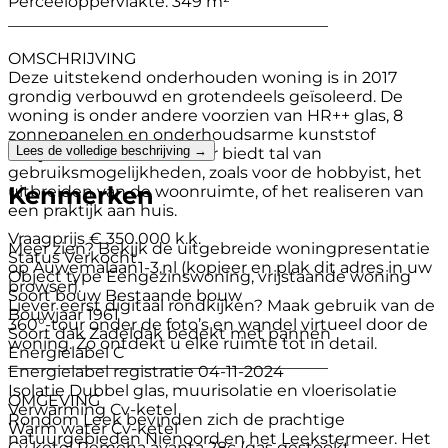
Perceeloppervlakte: 349 m²
________________________________________
OMSCHRIJVING
Deze uitstekend onderhouden woning is in 2017
grondig verbouwd en grotendeels geïsoleerd. De
woning is onder andere voorzien van HR++ glas, 8
zonnepanelen en onderhoudsarme kunststof
Lees de volledige beschrijving →
kozijnen. De ruime schuur biedt tal van
gebruiksmogelijkheden, zoals voor de hobbyist, het
Kenmerken
uitbreiden van de woonruimte, of het realiseren van
een praktijk aan huis.
Vraagprijs
€ 350.000 k.k.
Meer zien? Bekijk de uitgebreide woningpresentatie
Status
Verkocht
op Auwemalaan1-3.nl (kopieer en plak dit adres in uw
Object type
Eengezinswoning, vrijstaande woning
browser).
Soort bouw
Bestaande bouw
Liever eerst digitaal rondkijken? Maak gebruik van de
Bouwjaar
1961
360°-tour onder de foto’s en wandel virtueel door de
Soort dak
Zadeldak bedekt met pannen
woning. Zo ontdekt u elke ruimte tot in detail.
Energielabel
C
________________________________________
Energielabel registratie
04-11-2024
Isolatie
Dubbel glas, muurisolatie en vloerisolatie
OMGEVING
Verwarming
Cv-ketel
Rondom Leek bevinden zich de prachtige
Warm water
Cv-ketel
natuurgebieden Nienoord en het Leekstermeer. Het
Cv ketel
Remeha avanta 28c (gas gestookt